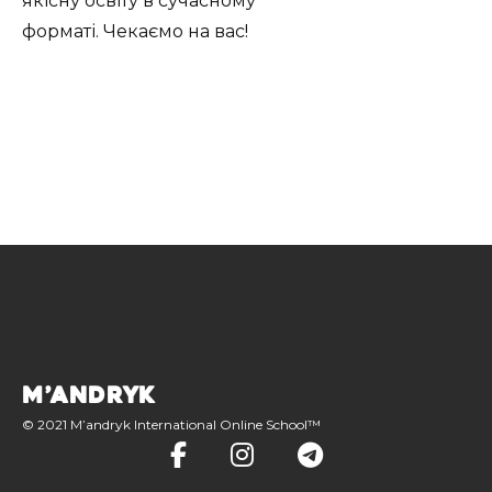
якісну освіту в сучасному
форматі. Чекаємо на вас!
M
’
A
N
D
R
Y
K
© 2021 M’andryk International Online School™