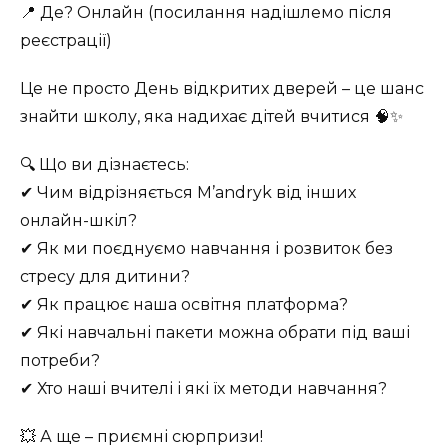
📍 Де? Онлайн (посилання надішлемо після
реєстрації)
Це не просто День відкритих дверей – це шанс
знайти школу, яка надихає дітей вчитися 🧠✨
🔍 Що ви дізнаєтесь:
✔ Чим відрізняється M’andryk від інших
онлайн-шкіл?
✔ Як ми поєднуємо навчання і розвиток без
стресу для дитини?
✔ Як працює наша освітня платформа?
✔ Які навчальні пакети можна обрати під ваші
потреби?
✔ Хто наші вчителі і які їх методи навчання?
💥 А ще – приємні сюрпризи!